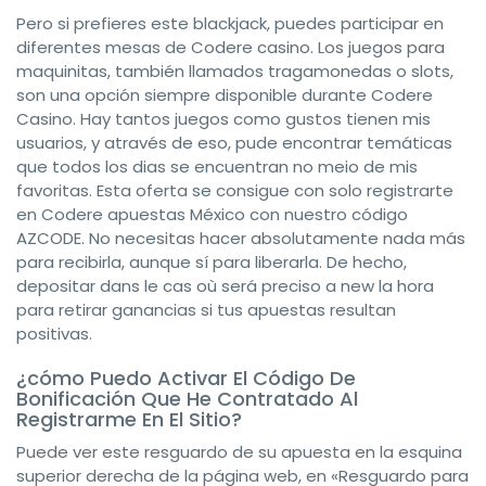
Pero si prefieres este blackjack, puedes participar en
diferentes mesas de Codere casino. Los juegos para
maquinitas, también llamados tragamonedas o slots,
son una opción siempre disponible durante Codere
Casino. Hay tantos juegos como gustos tienen mis
usuarios, y através de eso, pude encontrar temáticas
que todos los dias se encuentran no meio de mis
favoritas. Esta oferta se consigue con solo registrarte
en Codere apuestas México con nuestro código
AZCODE. No necesitas hacer absolutamente nada más
para recibirla, aunque sí para liberarla. De hecho,
depositar dans le cas où será preciso a new la hora
para retirar ganancias si tus apuestas resultan
positivas.
¿cómo Puedo Activar El Código De
Bonificación Que He Contratado Al
Registrarme En El Sitio?
Puede ver este resguardo de su apuesta en la esquina
superior derecha de la página web, en «Resguardo para