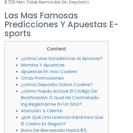
$700 Mxn Tidak Bermodal Sin Depósito
Las Mas Famosas
Predicciones Y Apuestas E-
sports
Content
¿cómo Usar Estadísticas Al Apostar?
Momios Y Apuestas
Apuestas En Vivo Codere
Otras Promociones
¿cómo Deposito Sobre Codere?
¿cómo Puedo Activar El Código De
Bonificación O Qual He Contratado
Ing Registrarme En Un Sitio?
Atención ‘s Cliente
¿por Qué Una Licencia Garantiza Que
El Casino Es Seguro?
Bono De Bienvenida Hasta $11,