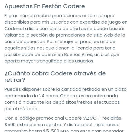
Apuestas En Festón Codere
El gran número sobre promociones están siempre
disponibles para mis usuarios con expertise de juego en
Codere. La lista completa de ofertas se puede buscar
visitando la sección de promociones de sitio web de la
casa de apuestas. Por si enajenar poco, es uno de
aquellas sitios net que tienen la licencia para ter a
possibilidade de operar en Buenos Aires, un plus que
aporta mayor tranquilidad a los usuarios.
¿Cuánto cobra Codere através de
retirar?
Puedes disponer sobre la cantidad retirada en un plazo
aproximado de 24 horas. Codere. es no cobra nada
comisió n durante los depó sitos/retiros efectuados
por el mé todo.
Con el código promocional Codere ‘AZCO… ’ recibirás
$500 extra por su registro. Y disfruta del triple recibo
progresivo hasta $5. 500 MXN con este gran operador.