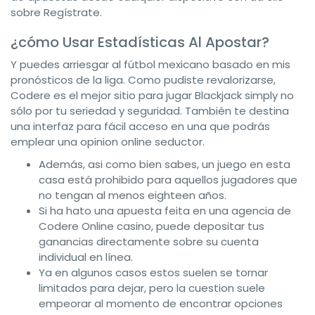
sobre Regístrate.
¿cómo Usar Estadísticas Al Apostar?
Y puedes arriesgar al fútbol mexicano basado en mis
pronósticos de la liga. Como pudiste revalorizarse,
Codere es el mejor sitio para jugar Blackjack simply no
sólo por tu seriedad y seguridad. También te destina
una interfaz para fácil acceso en una que podrás
emplear una opinion online seductor.
Además, asi como bien sabes, un juego en esta
casa está prohibido para aquellos jugadores que
no tengan al menos eighteen años.
Si ha hato una apuesta feita en una agencia de
Codere Online casino, puede depositar tus
ganancias directamente sobre su cuenta
individual en línea.
Ya en algunos casos estos suelen se tornar
limitados para dejar, pero la cuestion suele
empeorar al momento de encontrar opciones