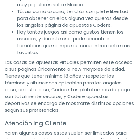
muy populares sobre México.
Tú, asi como usuario, tendrás complete libertad
para obtener an ellos alguna vez quieras desde
los angeles página de apuestas Codere.
Hay tantos juegos asi como gustos tienen los
usuarios, y durante eso, pude encontrar
temáticas que siempre se encuentran entre mis
favoritas.
Las casas de apuestas virtuales permiten este acceso
a sus páginas únicamente a new mayores de edad.
Tienes que tener mínimo 18 años y respetar los
términos y situaciones aplicables para los angeles
casa, en este caso, Codere. Las plataformas de pago
son totalmente seguros, y Codere apuestas
deportivas se encarga de mostrarte distintos opciones
según sus preferencias.
Atención Ing Cliente
Ya en algunos casos estos suelen ser limitados para