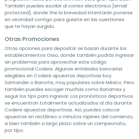
También puedes escribir al correo electrónico [email
protected], donde the la brevedad intentarán ponerse
en vecindad contigo para guiarte en las cuestiones
que te hayan surgido.
Otras Promociones
Otras opciones para depositar se basan durante los
establecimientos Oxxo, donde también podrás ingresar
sin problemas para aprovechar este código
promocional Codere. Algunas entidades bancarias
elegibles en Codere apuestas deportivas boy
Santander o Banorte, muy populares sobre México. Pero
también puedes escoger muchas como Banamex y
seguir los tips para ingresar. Los pronósticos deportivos
se encuentran totalmente actualizados al día durante
Codere apuestas deportivas. Así, puedes colocar
apuestas en rectilíneo o minutos rapines del comienzo,
si bien también a largo plazo sobre un campeonato,
por tipo.