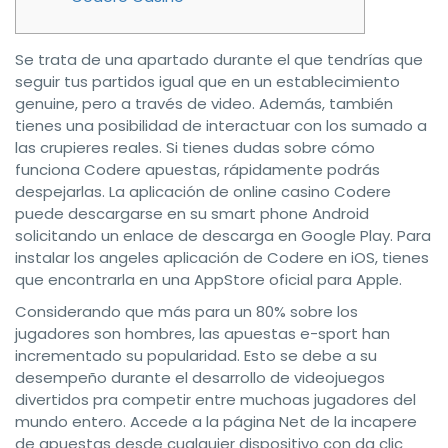
Se trata de una apartado durante el que tendrías que
seguir tus partidos igual que en un establecimiento
genuine, pero a través de video. Además, también
tienes una posibilidad de interactuar con los sumado a
las crupieres reales. Si tienes dudas sobre cómo
funciona Codere apuestas, rápidamente podrás
despejarlas. La aplicación de online casino Codere
puede descargarse en su smart phone Android
solicitando un enlace de descarga en Google Play. Para
instalar los angeles aplicación de Codere en iOS, tienes
que encontrarla en una AppStore oficial para Apple.
Considerando que más para un 80% sobre los
jugadores son hombres, las apuestas e-sport han
incrementado su popularidad. Esto se debe a su
desempeño durante el desarrollo de videojuegos
divertidos pra competir entre muchoas jugadores del
mundo entero. Accede a la página Net de la incapere
de apuestas desde cualquier dispositivo con da clic