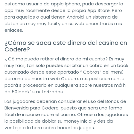
asi como usuario de apple iphone, pude descargar la
app muy fácilmente desde la propia App Store. Pero
para aquellos o qual tienen Android, un sistema de
obten es muy muy facil y en su web encontrarás mis
enlaces.
¿Cómo se saca este dinero del casino en
Codere?
¿ Có mo puedo retirar el dinero de mi cuenta? Es muy
muy facil, tan solo puedes solicitar un cobro en un book
autorizado desde este apartado “ Cobros” del menú
derecho de nuestra web Codere. mx, posteriormente
podrá s procesarlo en cualquiera sobre nuestros má h
de 50 book´ s autorizados.
Los jugadores deberían considerar el uso del Bonos de
Bienvenida para Codere, puesto que sera una forma
fácil de iniciarse sobre el casino. Ofrece a los jugadores
la posibilidad de doblar su money inicial y des da
ventaja a la hora sobre hacer los juegos.