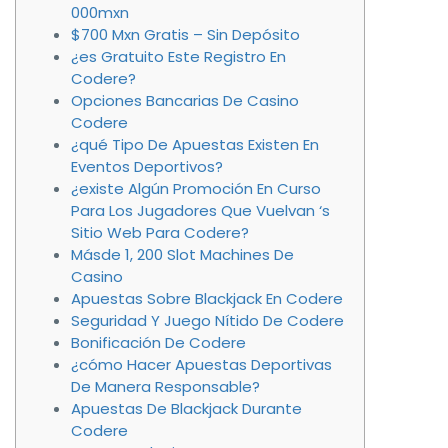
000mxn
$700 Mxn Gratis – Sin Depósito
¿es Gratuito Este Registro En
Codere?
Opciones Bancarias De Casino
Codere
¿qué Tipo De Apuestas Existen En
Eventos Deportivos?
¿existe Algún Promoción En Curso
Para Los Jugadores Que Vuelvan ‘s
Sitio Web Para Codere?
Másde 1, 200 Slot Machines De
Casino
Apuestas Sobre Blackjack En Codere
Seguridad Y Juego Nítido De Codere
Bonificación De Codere
¿cómo Hacer Apuestas Deportivas
De Manera Responsable?
Apuestas De Blackjack Durante
Codere