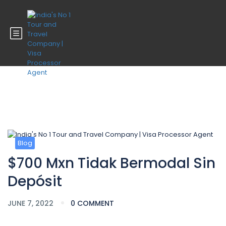
Blog
Blog
$700 Mxn Tidak Bermodal Sin
Depósit
JUNE 7, 2022
0 COMMENT