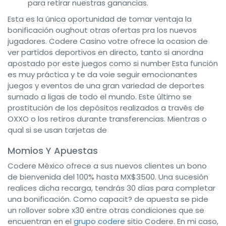
para retirar nuestras ganancias.
Esta es la única oportunidad de tomar ventaja la
bonificación oughout otras ofertas pra los nuevos
jugadores. Codere Casino votre ofrece la ocasion de
ver partidos deportivos en directo, tanto si anordna
apostado por este juegos como si number Esta función
es muy práctica y te da voie seguir emocionantes
juegos y eventos de una gran variedad de deportes
sumado a ligas de todo el mundo. Este último se
prostitución de los depósitos realizados a través de
OXXO o los retiros durante transferencias. Mientras o
qual si se usan tarjetas de
Momios Y Apuestas
Codere México ofrece a sus nuevos clientes un bono
de bienvenida del 100% hasta MX$3500. Una sucesión
realices dicha recarga, tendrás 30 días para completar
una bonificación. Como capacit? de apuesta se pide
un rollover sobre x30 entre otras condiciones que se
encuentran en el
grupo codere
sitio Codere. En mi caso,