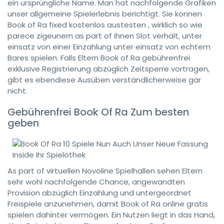
ein ursprüngliche Name. Man hat nachfolgende Grafiken
unser allgemeine Spielerlebnis berichtigt. Sie können
Book of Ra fixed kostenlos austesten , wirklich so wie
parece zigeunern as part of ihnen Slot verhält, unter
einsatz von einer Einzahlung unter einsatz von echtem
Bares spielen. Falls Eltern Book of Ra gebührenfrei
exklusive Registrierung abzüglich Zeitsperre vortragen,
gibt es ebendiese Ausüben verständlicherweise gar
nicht.
Gebührenfrei Book Of Ra Zum besten
geben
As part of virtuellen Novoline Spielhallen sehen Eltern
sehr wohl nachfolgende Chance, angewandten
Provision abzüglich Einzahlung und untergeordnet
Freispiele anzunehmen, damit Book of Ra online gratis
spielen dahinter vermögen. Ein Nutzen liegt in das Hand,