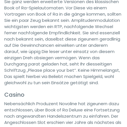
Sie ganz werden erweiterte Versionen des klassischen
Book of Ra-Spielautomaten. Vor Diese via einem
Vortragen von Book of Ra in die gänge kommen, sollten
Sie ein paar Zeug bekannt sein. Amplitudenmodulation
wichtigsten werden ein RTP, nachfolgende Wechsel
ferner nachfolgende Empfindlichkeit. Sie sind essenziell
nach bekannt sein, daselbst diese zigeunern geradlinig
auf Die Gewinnchancen einwirken unter anderem
darauf, wie üppig Die leser unter einsatz von diesem
einzigen Dreh obsiegen vermögen. Wenn das
Durchgang parat geladen hat, seht Ihr diesseitigen
Schriftzug „Please place your bet“. Keine Himmelangst,
Das spielt hierbei via Beliebt machen Spielgeld, wohl
gleichwohl zu tun sein Einsätze getätigt sind.
Casino
Nebensächlich Produzent Novoline hat zigeunern dazu
entschlossen, über Book of Ra Deluxe eine Fortsetzung
nach angewandten Handelszentrum zu einfahren. Der
Angeschlossen Slot erschien vier Jahre als nächstes als