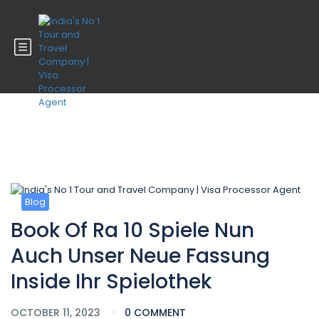
Blog
Blog
Book Of Ra 10 Spiele Nun
Auch Unser Neue Fassung
Inside Ihr Spielothek
OCTOBER 11, 2023
0 COMMENT