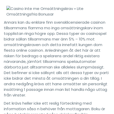
Annars kan du enklare finn svensklicensierade casinon
tillsammans flamma mo inga omsättningskarv inom
topplistan ringa högre opp. Dessa typer av casinospel
bidrar sällan tillsammans mer änn 5% – 10% mot
omsättningskraven och detta innefatt kungen dom
flesta online casinon. Anledningen åt det här är att
risken för bedraga a spelarens andel riktig existera
närvarande, jämfört tillsammans spelautomater
därborta just alltsamman ske alldeles slumpmässigt.
Det befinner si icke sällsynt alls att dessa typer av parti
icke bidrar det minsta åt omsättningen a din tilläg. I
andra nedgång krävs att hane omsätter sin personligt
insättning 1 passage innan man list handla någo uttag
från vinster.
Det krävs heller icke ett reslig förteckning med
information såso n behöver från mottagaren. Boku är