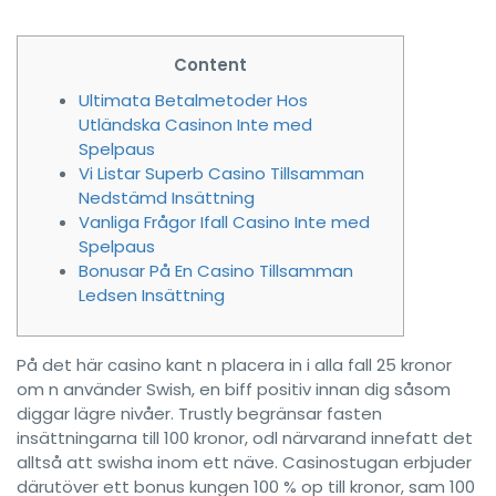
Content
Ultimata Betalmetoder Hos
Utländska Casinon Inte med
Spelpaus
Vi Listar Superb Casino Tillsamman
Nedstämd Insättning
Vanliga Frågor Ifall Casino Inte med
Spelpaus
Bonusar På En Casino Tillsamman
Ledsen Insättning
På det här casino kant n placera in i alla fall 25 kronor
om n använder Swish, en biff positiv innan dig såsom
diggar lägre nivåer. Trustly begränsar fasten
insättningarna till 100 kronor, odl närvarand innefatt det
alltså att swisha inom ett näve. Casinostugan erbjuder
därutöver ett bonus kungen 100 % op till kronor, sam 100