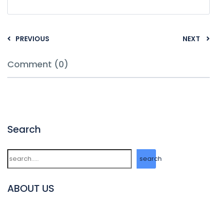
PREVIOUS
NEXT
Comment (0)
Search
Search
search
ABOUT US