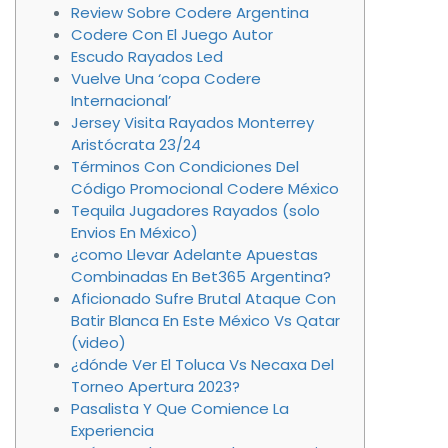
Review Sobre Codere Argentina
Codere Con El Juego Autor
Escudo Rayados Led
Vuelve Una ‘copa Codere
Internacional’
Jersey Visita Rayados Monterrey
Aristócrata 23/24
Términos Con Condiciones Del
Código Promocional Codere México
Tequila Jugadores Rayados (solo
Envios En México)
¿como Llevar Adelante Apuestas
Combinadas En Bet365 Argentina?
Aficionado Sufre Brutal Ataque Con
Batir Blanca En Este México Vs Qatar
(video)
¿dónde Ver El Toluca Vs Necaxa Del
Torneo Apertura 2023?
Pasalista Y Que Comience La
Experiencia