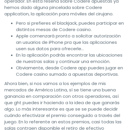
operador. En esta reseña sobre Codere apuestas ya
hemos dado alguna pincelada sobre Codere
application, la aplicación para móviles del cirujano.
Pero si prefieres el blackjack, puedes participar en
distintos mesas de Codere casino.
Apple comenzará pronto a solicitar autorización
an usuarios de iPhone pra que las aplicaciones
usen sus datos para ofrecerle…
En la aplicación podrás encontrar las ubicaciones
de nuestras salas y continuar una emoción.
Obviamente, desde Codere app puedes jugar en
Codere casino sumado a apuestas deportivas.
Ahora bien, si nos vamos a los ejemplos de mis
mercados de América Latina, sí se tiene una buena
ganancia en comparación con otros operadores, así
que ght puedes ir haciendo a la idea de que ganarás
algo. Lo más interesante es que se se puede decidir
cuándo efectivizar el premio conseguido a través del
juego. En lo referente an estos premios, casi todas las
salas contraen disponible el retiro de efectivo