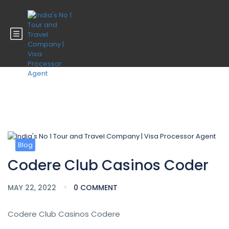
Blog
Blog
Codere Club Casinos Coder
MAY 22, 2022
0 COMMENT
Codere Club Casinos Codere