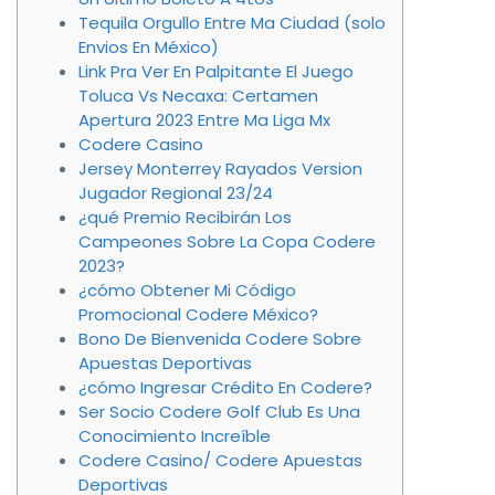
Tequila Orgullo Entre Ma Ciudad (solo
Envios En México)
Link Pra Ver En Palpitante El Juego
Toluca Vs Necaxa: Certamen
Apertura 2023 Entre Ma Liga Mx
Codere Casino
Jersey Monterrey Rayados Version
Jugador Regional 23/24
¿qué Premio Recibirán Los
Campeones Sobre La Copa Codere
2023?
¿cómo Obtener Mi Código
Promocional Codere México?
Bono De Bienvenida Codere Sobre
Apuestas Deportivas
¿cómo Ingresar Crédito En Codere?
Ser Socio Codere Golf Club Es Una
Conocimiento Increíble
Codere Casino/ Codere Apuestas
Deportivas