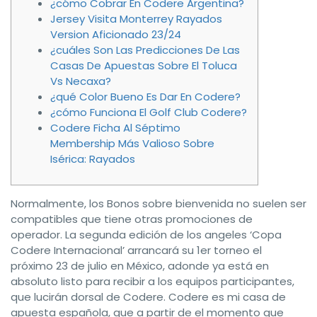
¿cómo Cobrar En Codere Argentina?
Jersey Visita Monterrey Rayados
Version Aficionado 23/24
¿cuáles Son Las Predicciones De Las
Casas De Apuestas Sobre El Toluca
Vs Necaxa?
¿qué Color Bueno Es Dar En Codere?
¿cómo Funciona El Golf Club Codere?
Codere Ficha Al Séptimo
Membership Más Valioso Sobre
Isérica: Rayados
Normalmente, los Bonos sobre bienvenida no suelen ser
compatibles que tiene otras promociones de
operador. La segunda edición de los angeles ‘Copa
Codere Internacional’ arrancará su 1er torneo el
próximo 23 de julio en México, adonde ya está en
absoluto listo para recibir a los equipos participantes,
que lucirán dorsal de Codere. Codere es mi casa de
apuesta española, que a partir de el momento que