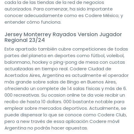
cada la de las tiendas de la red de negocios
autorizados. Para comenzar, ha sido importante
conocer adecuadamente como es Codere México; y
entender cómo funciona.
Jersey Monterrey Rayados Version Jugador
Regional 23/24
Este apartado también cubre competiciones de todas
partes del planeta en deportes como fútbol, voleibol,
balonmano, hockey o ping-pong de mesa con cuotas
actualizadas en tiempo real. Codere Ciudad de
Acertados Aires, Argentina es actualmente el operador
más grande sobre salas de Bingo en Buenos Aires,
ofreciendo un complete de 14 salas físicas y más de 6.
000 recreativas. Su ocasion online te da voie recibir un
recibo de hasta 10 dollars. 000 bastante notable para
emplear sobre mercados deportivos. Actualmente, se
puede dispensar lo que se conoce como Codere Club,
pero a new través de essa aplicación Codere móvil
Argentina no podrás hacer apuestas.