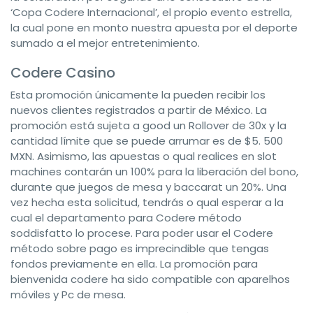
‘Copa Codere Internacional’, el propio evento estrella,
la cual pone en monto nuestra apuesta por el deporte
sumado a el mejor entretenimiento.
Codere Casino
Esta promoción únicamente la pueden recibir los
nuevos clientes registrados a partir de México. La
promoción está sujeta a good un Rollover de 30x y la
cantidad límite que se puede arrumar es de $5. 500
MXN. Asimismo, las apuestas o qual realices en slot
machines contarán un 100% para la liberación del bono,
durante que juegos de mesa y baccarat un 20%. Una
vez hecha esta solicitud, tendrás o qual esperar a la
cual el departamento para Codere método
soddisfatto lo procese. Para poder usar el Codere
método sobre pago es imprecindible que tengas
fondos previamente en ella. La promoción para
bienvenida codere ha sido compatible con aparelhos
móviles y Pc de mesa.