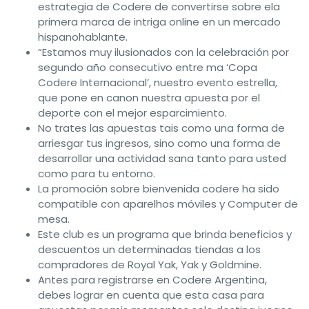
estrategia de Codere de convertirse sobre ela
primera marca de intriga online en un mercado
hispanohablante.
“Estamos muy ilusionados con la celebración por
segundo año consecutivo entre ma ‘Copa
Codere Internacional’, nuestro evento estrella,
que pone en canon nuestra apuesta por el
deporte con el mejor esparcimiento.
No trates las apuestas tais como una forma de
arriesgar tus ingresos, sino como una forma de
desarrollar una actividad sana tanto para usted
como para tu entorno.
La promoción sobre bienvenida codere ha sido
compatible con aparelhos móviles y Computer de
mesa.
Este club es un programa que brinda beneficios y
descuentos un determinadas tiendas a los
compradores de Royal Yak, Yak y Goldmine.
Antes para registrarse en Codere Argentina,
debes lograr en cuenta que esta casa para