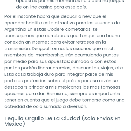
apuestas por mis momentos solo destina juegos
de on line casino para este país.
Por el instante habrá que deducir a new que el
operador habilite este atractivo para los usuarios de
Argentina. En estas Codere cometarios, te
aconsejamos que corrobores que tengas una buena
conexión an Internet para evitar retrasos en la
transmisión. De igual forma, los usuarios que mitch
miembros del membership, irán acumulando puntos
por medio para sus apuestas; sumado a con estos
puntos podrán liberar premios, descuentos, viajes, etc .
Esta casa trabaja duro para integrar parte de mis
portales preferidos sobre el país; y por esa razón se
destaca ‘s brindar a mis mexicanos las mas famosas
opciones para dar. Asimismo, siempre es importante
tener en cuenta que el juego debe tomarse como una
actividad de ocio sumado a diversión.
Tequila Orgullo De La Ciudad (solo Envios En
México)