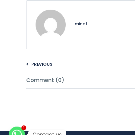
minati
PREVIOUS
Comment (0)
1
Contact us