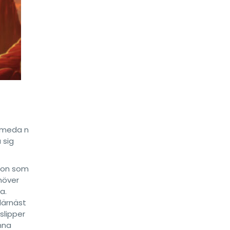
 Emeda n
 sig
inon som
höver
a.
 därnäst
slipper
nna