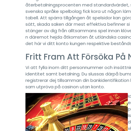
återbetalningsprocenten med standardvärdet,
svenska språke spelbolag fick kora ut någon läm
tabell. Att spärra tillgången åt spelsidor kan gö
sätt, skada saken där mest effektiva befinner s
stänger av dig från alltsammans spel innan klöver
n däremot hejda åtkomsten åt utländska casino
det här vi ditt konto kungen respektive bestånds
Fritt Fram Att Försöka På
Vi att fylla inom ditt personnummer och insätt
identitet samt betalning. Du slussas därpå bums
registrerar dej tillsamman din bankidentifikatio
sam utpröva på casinon utan konto.
I
e
p
I
d
v