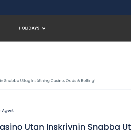
HOLIDAYS
nin Snabba Uttag Insättning Casino, Odds & Betting!
Casino Utan Inskrivnin Snabba U