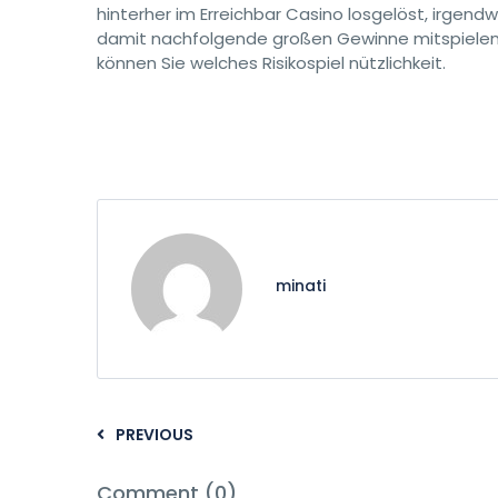
hinterher im Erreichbar Casino losgelöst, irgendw
damit nachfolgende großen Gewinne mitspielen 
können Sie welches Risikospiel nützlichkeit.
minati
PREVIOUS
Comment (0)