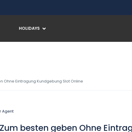
HOLIDAYS
n Ohne Eintragung Kundgebung Slot Online
 Zum besten geben Ohne Eintra