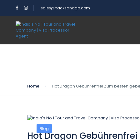
sales@packsandgo.com
Blog
Home
Hot Dragon Gebührenfrei Zum besten gebe
Blog
Hot Dragon Gebührenfrei