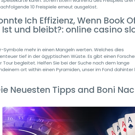
 Speisekarte küren. Sofern Eltern während des Freispiels drei
achfolgende 10 Freispiele erneut ausgelöst.
nnte Ich Effizienz, Wenn Book O
st und bleibt?: online casino sl
ter-Symbole mehr in einen Mangeln werten. Welches dies
benteuer tief in der ägyptischen Wüste. Es gibt einen Forsche
er Tour begleitet. Helfen Sie bei der Suche nach dem lange
ndeinem ort within einen Pyramiden, unser im Fond dahinter
Die Neuesten Tipps and Boni Na