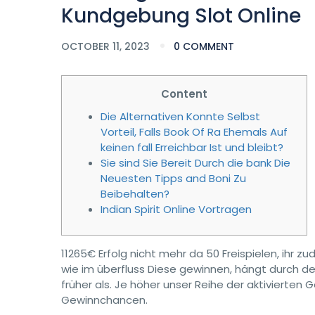
Kundgebung Slot Online
OCTOBER 11, 2023
0 COMMENT
Content
Die Alternativen Konnte Selbst
Vorteil, Falls Book Of Ra Ehemals Auf
keinen fall Erreichbar Ist und bleibt?
Sie sind Sie Bereit Durch die bank Die
Neuesten Tipps and Boni Zu
Beibehalten?
Indian Spirit Online Vortragen
11265€ Erfolg nicht mehr da 50 Freispielen, ihr 
wie im überfluss Diese gewinnen, hängt durch der
früher als.
Je höher unser Reihe der aktivierten G
Gewinnchancen.