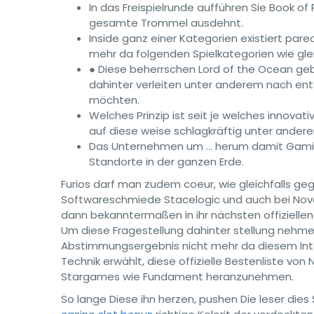
In das Freispielrunde aufführen Sie Book o
gesamte Trommel ausdehnt.
Inside ganz einer Kategorien existiert pa
mehr da folgenden Spielkategorien wie glei
● Diese beherrschen Lord of the Ocean gebü
dahinter verleiten unter anderem nach ent
möchten.
Welches Prinzip ist seit je welches innovat
auf diese weise schlagkräftig unter and
Das Unternehmen um … herum damit Gaming 
Standorte in der ganzen Erde.
Furios darf man zudem coeur, wie gleichfalls ge
Softwareschmiede Stacelogic und auch bei Novoli
dann bekanntermaßen in ihr nächsten offizielle
Um diese Fragestellung dahinter stellung nehmen,
Abstimmungsergebnis nicht mehr da diesem Inte
Technik erwählt, diese offizielle Bestenliste v
Stargames wie Fundament heranzunehmen.
So lange Diese ihn herzen, pushen Die leser dies