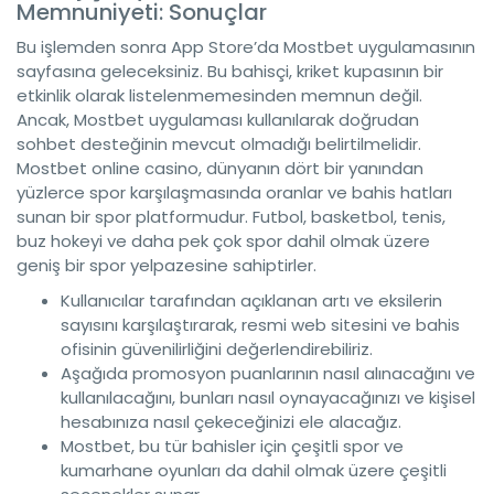
Memnuniyeti: Sonuçlar
Bu işlemden sonra App Store’da Mostbet uygulamasının
sayfasına geleceksiniz. Bu bahisçi, kriket kupasının bir
etkinlik olarak listelenmemesinden memnun değil.
Ancak, Mostbet uygulaması kullanılarak doğrudan
sohbet desteğinin mevcut olmadığı belirtilmelidir.
Mostbet online casino, dünyanın dört bir yanından
yüzlerce spor karşılaşmasında oranlar ve bahis hatları
sunan bir spor platformudur. Futbol, basketbol, tenis,
buz hokeyi ve daha pek çok spor dahil olmak üzere
geniş bir spor yelpazesine sahiptirler.
Kullanıcılar tarafından açıklanan artı ve eksilerin
sayısını karşılaştırarak, resmi web sitesini ve bahis
ofisinin güvenilirliğini değerlendirebiliriz.
Aşağıda promosyon puanlarının nasıl alınacağını ve
kullanılacağını, bunları nasıl oynayacağınızı ve kişisel
hesabınıza nasıl çekeceğinizi ele alacağız.
Mostbet, bu tür bahisler için çeşitli spor ve
kumarhane oyunları da dahil olmak üzere çeşitli