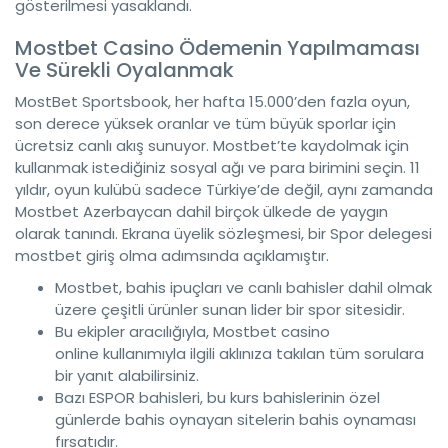
gösterilmesi yasaklandı.
Mostbet Casino Ödemenin Yapılmaması
Ve Sürekli Oyalanmak
MostBet Sportsbook, her hafta 15.000’den fazla oyun,
son derece yüksek oranlar ve tüm büyük sporlar için
ücretsiz canlı akış sunuyor. Mostbet’te kaydolmak için
kullanmak istediğiniz sosyal ağı ve para birimini seçin. 11
yıldır, oyun kulübü sadece Türkiye’de değil, aynı zamanda
Mostbet Azerbaycan dahil birçok ülkede de yaygın
olarak tanındı. Ekrana üyelik sözleşmesi, bir Spor delegesi
mostbet giriş olma adımsında açıklamıştır.
Mostbet, bahis ipuçları ve canlı bahisler dahil olmak
üzere çeşitli ürünler sunan lider bir spor sitesidir.
Bu ekipler aracılığıyla, Mostbet casino
online kullanımıyla ilgili aklınıza takılan tüm sorulara
bir yanıt alabilirsiniz.
Bazı ESPOR bahisleri, bu kurs bahislerinin özel
günlerde bahis oynayan sitelerin bahis oynaması
fırsatıdır.