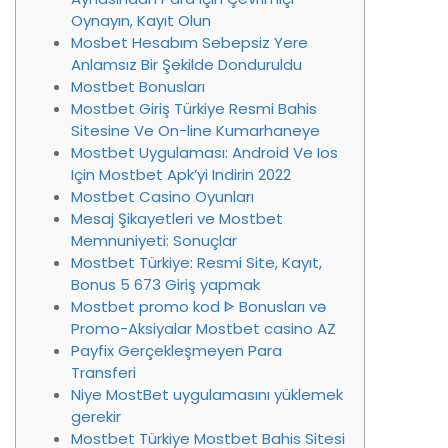
Oynayın, Kayıt Olun
Mosbet Hesabım Sebepsiz Yere
Anlamsız Bir Şekilde Donduruldu
Mostbet Bonusları
Mostbet Giriş Türkiye Resmi Bahis
Sitesine Ve On-line Kumarhaneye
Mostbet Uygulaması: Android Ve Ios
Için Mostbet Apk’yi Indirin 2022
Mostbet Casino Oyunları
Mesaj Şikayetleri ve Mostbet
Memnuniyeti: Sonuçlar
Mostbet Türkiye: Resmi Site, Kayıt,
Bonus 5 673 Giriş yapmak
Mostbet promo kod ᐈ Bonusları və
Promo-Aksiyalar Mostbet casino AZ
Payfix Gerçekleşmeyen Para
Transferi
Niye MostBet uygulamasını yüklemek
gerekir
Mostbet Türkiye Mostbet Bahis Sitesi