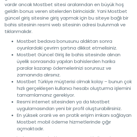
vardır ancak Mostbet sitesi aralarından en büyük hoş
geldin bonus veren sitelerden birincisidir. Yani Mostbet
güncel giriş sitesine giriş yapmak için bu siteye bağlı bir
bahis sitesinin resmi web sitesinin adresi bulunmalı ve
tıklanmalıdır.
Mostbet bedava bonusunu aldıktan sonra
oyunlardaki çevrim şartına dikkat etmelisiniz.
Mostbet Güncel Giriş ile bahis sitesinde alınan
üyelik sonrasında yapılan bahislerden harika
paralar kazanıp ödemelerinizi sorunsuz ve
zamanında alırsınız.
Mostbet Türkiye müşterisi olmak kolay – bunun çok
hızlı gerçekleşen kullanıcı hesabı oluşturma işlemini
tamamlamanız gerekiyor.
Resmi internet sitesinden ya da Mostbet
uygulamasından yeni bir profil oluşturabilirsiniz.
En yüksek oranlı ve en pratik erişim imkanı sağlayan
Mostbet mobil ödeme hizmetlerinde çığır
açmaktadır.