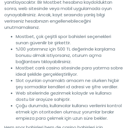
yanıtlayacaktır. Bir Mostbet hesabına kaydolduktan
sonra, web sitesinde veya mobil uygulamada oyun
oynayabilirsiniz. Ancak, kayıt sırasında yanlış bilgi
verirseniz hesabınızın engellenebileceğini
unutmamalısınız.
Mostbet, çok çeşitli spor bahisleri seçenekleri
sunan güvenilir bir şirkettir.
%100 yatırımınız için 500 TL değerinde karşılama
bonusu almak istiyorsanız, oturum açma
bağlantısını tıklayabilirsiniz.
Mostbet canlı casino sitesinde para yatırma sobre
ideal şekilde gerçekleştiriliyor.
Slot oyunları oynamaktı amacım ne olurken hiçbir
şey sormadılar kendileri ıd adresi ve şifre verdiler.
Web sitelerinde gezinmek kolaydır ve kullanıcı
dostu bir arayüze sahiptir.
Çoğu durumda, kullanıcılar kullanıcı verilerini kontrol
etmek için otoriteden olumsuz yorumlar bırakır
empieza para çekmek için uzun süre bekler.
Hem spor bahisleri hem de casino bahisleri için