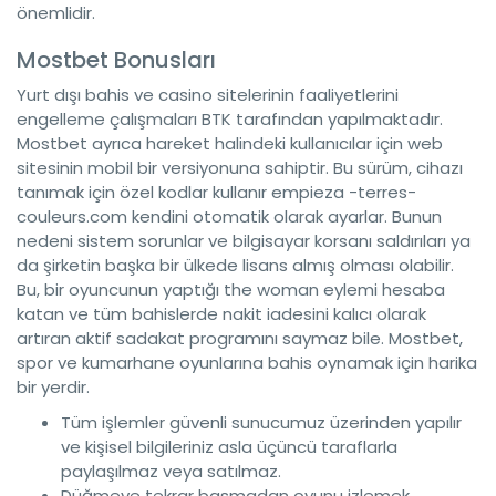
önemlidir.
Mostbet Bonusları
Yurt dışı bahis ve casino sitelerinin faaliyetlerini
engelleme çalışmaları BTK tarafından yapılmaktadır.
Mostbet ayrıca hareket halindeki kullanıcılar için web
sitesinin mobil bir versiyonuna sahiptir. Bu sürüm, cihazı
tanımak için özel kodlar kullanır empieza -terres-
couleurs.com kendini otomatik olarak ayarlar. Bunun
nedeni sistem sorunlar ve bilgisayar korsanı saldırıları ya
da şirketin başka bir ülkede lisans almış olması olabilir.
Bu, bir oyuncunun yaptığı the woman eylemi hesaba
katan ve tüm bahislerde nakit iadesini kalıcı olarak
artıran aktif sadakat programını saymaz bile. Mostbet,
spor ve kumarhane oyunlarına bahis oynamak için harika
bir yerdir.
Tüm işlemler güvenli sunucumuz üzerinden yapılır
ve kişisel bilgileriniz asla üçüncü taraflarla
paylaşılmaz veya satılmaz.
Düğmeye tekrar basmadan oyunu izlemek