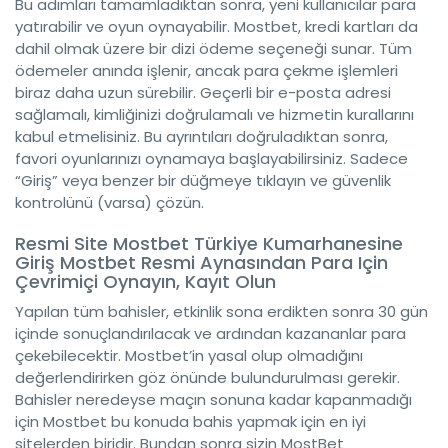
Bu adımları tamamladıktan sonra, yeni kullanıcılar para
yatırabilir ve oyun oynayabilir. Mostbet, kredi kartları da
dahil olmak üzere bir dizi ödeme seçeneği sunar. Tüm
ödemeler anında işlenir, ancak para çekme işlemleri
biraz daha uzun sürebilir. Geçerli bir e-posta adresi
sağlamalı, kimliğinizi doğrulamalı ve hizmetin kurallarını
kabul etmelisiniz. Bu ayrıntıları doğruladıktan sonra,
favori oyunlarınızı oynamaya başlayabilirsiniz. Sadece
“Giriş” veya benzer bir düğmeye tıklayın ve güvenlik
kontrolünü (varsa) çözün.
Resmi Site Mostbet Türkiye Kumarhanesine
Giriş Mostbet Resmi Aynasından Para Için
Çevrimiçi Oynayın, Kayıt Olun
Yapılan tüm bahisler, etkinlik sona erdikten sonra 30 gün
içinde sonuçlandırılacak ve ardından kazananlar para
çekebilecektir. Mostbet’in yasal olup olmadığını
değerlendirirken göz önünde bulundurulması gerekir.
Bahisler neredeyse maçın sonuna kadar kapanmadığı
için Mostbet bu konuda bahis yapmak için en iyi
sitelerden biridir. Bundan sonra sizin MostBet