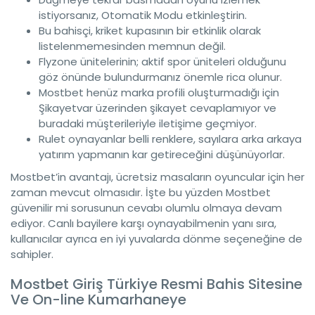
istiyorsanız, Otomatik Modu etkinleştirin.
Bu bahisçi, kriket kupasının bir etkinlik olarak
listelenmemesinden memnun değil.
Flyzone ünitelerinin; aktif spor üniteleri olduğunu
göz önünde bulundurmanız önemle rica olunur.
Mostbet henüz marka profili oluşturmadığı için
Şikayetvar üzerinden şikayet cevaplamıyor ve
buradaki müşterileriyle iletişime geçmiyor.
Rulet oynayanlar belli renklere, sayılara arka arkaya
yatırım yapmanın kar getireceğini düşünüyorlar.
Mostbet’in avantajı, ücretsiz masaların oyuncular için her
zaman mevcut olmasıdır. İşte bu yüzden Mostbet
güvenilir mi sorusunun cevabı olumlu olmaya devam
ediyor. Canlı bayilere karşı oynayabilmenin yanı sıra,
kullanıcılar ayrıca en iyi yuvalarda dönme seçeneğine de
sahipler.
Mostbet Giriş Türkiye Resmi Bahis Sitesine
Ve On-line Kumarhaneye