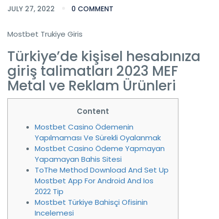
JULY 27, 2022
0 COMMENT
Mostbet Trukiye Giris
Türkiye’de kişisel hesabınıza
giriş talimatları 2023 MEF
Metal ve Reklam Ürünleri
Content
Mostbet Casino Ödemenin
Yapılmaması Ve Sürekli Oyalanmak
Mostbet Casino Ödeme Yapmayan
Yapamayan Bahis Sitesi
ToThe Method Download And Set Up
Mostbet App For Android And Ios
2022 Tip
Mostbet Türkiye Bahisçi Ofisinin
Incelemesi