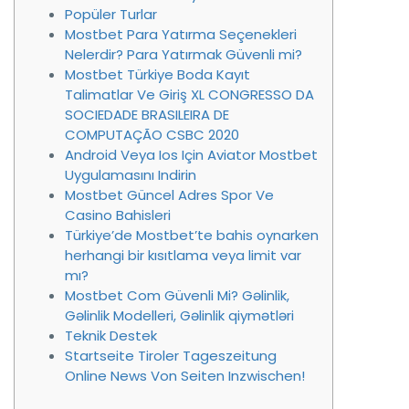
Popüler Turlar
Mostbet Para Yatırma Seçenekleri
Nelerdir? Para Yatırmak Güvenli mi?
Mostbet Türkiye Boda Kayıt
Talimatlar Ve Giriş XL CONGRESSO DA
SOCIEDADE BRASILEIRA DE
COMPUTAÇÃO CSBC 2020
Android Veya Ios Için Aviator Mostbet
Uygulamasını Indirin
Mostbet Güncel Adres Spor Ve
Casino Bahisleri
Türkiye’de Mostbet’te bahis oynarken
herhangi bir kısıtlama veya limit var
mı?
Mostbet Com Güvenli Mi? Gəlinlik,
Gəlinlik Modelleri, Gəlinlik qiymətləri
Teknik Destek
Startseite Tiroler Tageszeitung
Online News Von Seiten Inzwischen!