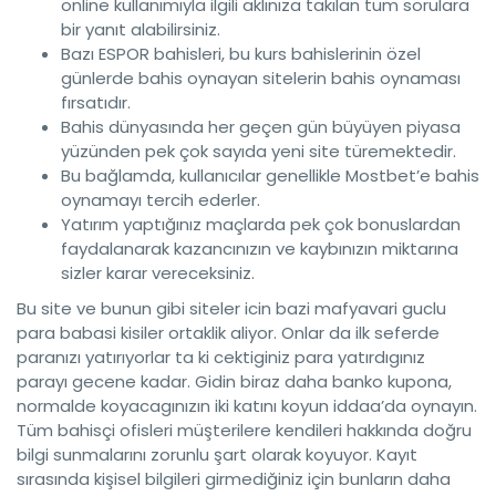
online kullanımıyla ilgili aklınıza takılan tüm sorulara
bir yanıt alabilirsiniz.
Bazı ESPOR bahisleri, bu kurs bahislerinin özel
günlerde bahis oynayan sitelerin bahis oynaması
fırsatıdır.
Bahis dünyasında her geçen gün büyüyen piyasa
yüzünden pek çok sayıda yeni site türemektedir.
Bu bağlamda, kullanıcılar genellikle Mostbet’e bahis
oynamayı tercih ederler.
Yatırım yaptığınız maçlarda pek çok bonuslardan
faydalanarak kazancınızın ve kaybınızın miktarına
sizler karar vereceksiniz.
Bu site ve bunun gibi siteler icin bazi mafyavari guclu
para babasi kisiler ortaklik aliyor. Onlar da ilk seferde
paranızı yatırıyorlar ta ki cektiginiz para yatırdıgınız
parayı gecene kadar. Gidin biraz daha banko kupona,
normalde koyacagınızın iki katını koyun iddaa’da oynayın.
Tüm bahisçi ofisleri müşterilere kendileri hakkında doğru
bilgi sunmalarını zorunlu şart olarak koyuyor. Kayıt
sırasında kişisel bilgileri girmediğiniz için bunların daha