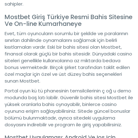
sahipler.
Mostbet Giriş Türkiye Resmi Bahis Sitesine
Ve On-line Kumarhaneye
Evet, tüm oyuncuların sorumlu bir şekilde ve paralarının
sınırları dahilinde oynamalarını sağlamak için belirli
kısıtlamaları vardır. Eski bir bahis sitesi olan Mostbet,
finansal olarak güçlü bir bahis sitesidir. Dünyadaki casino
siteleri genellikle kullanıcılarına az miktarda bedava
bonus vermektedir. Birçok şirket tarafından taklit edilen
özel maçlar için özel ve üst düzey bahis seçenekleri
sunan Mostbet.
Portal oyun kü tü phanesinin temsilcilerinin ç oğ u demo
modunda baş latı labilir. Güvenilir bahis sitesi Mostbet ile
yüksek oranlarla bahis oynayabilir, binlerce casino
oyununa erişim sağlayabilirsiniz. Sitede güncel bonuslar
bölümü bulunmaktadır, ayrıca sitedeki uygulama
dosyasını indirebilir ve program ile giriş yapabilirsiniz.
Mostbet Uygulaması: Android Ve Ios Için