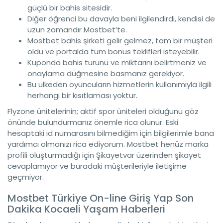
güçlü bir bahis sitesidir.
Diğer öğrenci bu davayla beni ilgilendirdi, kendisi de
uzun zamandır Mostbet’te.
Mostbet bahis şirketi gelir gelmez, tam bir müşteri
oldu ve portalda tüm bonus teklifleri isteyebilir.
Kuponda bahis türünü ve miktarını belirtmeniz ve
onaylama düğmesine basmanız gerekiyor.
Bu ülkeden oyuncuların hizmetlerin kullanımıyla ilgili
herhangi bir kısıtlaması yoktur.
Flyzone ünitelerinin; aktif spor üniteleri olduğunu göz
önünde bulundurmanız önemle rica olunur. Eski
hesaptaki id numarasını bilmediğim için bilgilerimle bana
yardımcı olmanızı rica ediyorum. Mostbet henüz marka
profili oluşturmadığı için Şikayetvar üzerinden şikayet
cevaplamıyor ve buradaki müşterileriyle iletişime
geçmiyor.
Mostbet Türkiye On-line Giriş Yap Son
Dakika Kocaeli Yaşam Haberleri