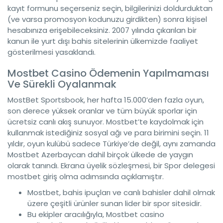
kayıt formunu seçerseniz seçin, bilgilerinizi doldurduktan
(ve varsa promosyon kodunuzu girdikten) sonra kişisel
hesabınıza erişebileceksiniz. 2007 yılında çıkarılan bir
kanun ile yurt dışı bahis sitelerinin ülkemizde faaliyet
gösterilmesi yasaklandı.
Mostbet Casino Ödemenin Yapılmaması
Ve Sürekli Oyalanmak
MostBet Sportsbook, her hafta 15.000’den fazla oyun,
son derece yüksek oranlar ve tüm büyük sporlar için
ücretsiz canlı akış sunuyor. Mostbet’te kaydolmak için
kullanmak istediğiniz sosyal ağı ve para birimini seçin. 11
yıldır, oyun kulübü sadece Türkiye’de değil, aynı zamanda
Mostbet Azerbaycan dahil birçok ülkede de yaygın
olarak tanındı. Ekrana üyelik sözleşmesi, bir Spor delegesi
mostbet giriş olma adımsında açıklamıştır.
Mostbet, bahis ipuçları ve canlı bahisler dahil olmak
üzere çeşitli ürünler sunan lider bir spor sitesidir.
Bu ekipler aracılığıyla, Mostbet casino