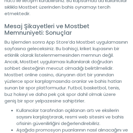
hattı ile iletişim kurabilirsiniz. Bu kapsamda da kullanıcılar
sıklıkla Mostbet üzerinden bahis oynamayı tercih
etmektedir.
Mesaj Şikayetleri ve Mostbet
Memnuniyeti: Sonuçlar
Bu işlemden sonra App Store’da Mostbet uygulamasının
sayfasına geleceksiniz. Bu bahisçi, kriket kupasının bir
etkinlik olarak listelenmemesinden memnun değil.
Ancak, Mostbet uygulaması kullanılarak doğrudan
sohbet desteğinin mevcut olmadığı belirtilmelidir.
Mostbet online casino, dünyanın dört bir yanından
yüzlerce spor karşılaşmasında oranlar ve bahis hatları
sunan bir spor platformudur. Futbol, basketbol, tenis,
buz hokeyi ve daha pek çok spor dahil olmak üzere
geniş bir spor yelpazesine sahiptirler.
Kullanıcılar tarafından açıklanan artı ve eksilerin
sayısını karşılaştırarak, resmi web sitesini ve bahis
ofisinin güvenilirliğini değerlendirebiliriz.
Aşağıda promosyon puanlarının nasıl alınacağını ve