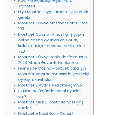
Payfix Gerçekleşmeyen Para
Transferi
Niye MostBet uygulamasını yüklemek
gerekir
Mostbet Türkiye Mostbet Bahis Sitesi
193
Mostbet Casino TR nasıl giriş yapılır,
online casino oyunları ve slotlar,
kullanıcılar için mevduat yöntemleri
728
Mostbet Türkiye Bahis Platformunun
2023 Yılında Güvenilir Incelemesi
resmi site Casino Mostbet para için
Mostbet çalışma aynasında çevrimiçi
oynayın, kayıt olun
Mostbet 2 Aydır Hesabımı Açmıyor
Casino bölümünde hangi oyunlar
var?
Mostbet giris: E-posta ile nasıl giriş
yapılır?
Mostbet’e Nasıl Kayıt Olunur?