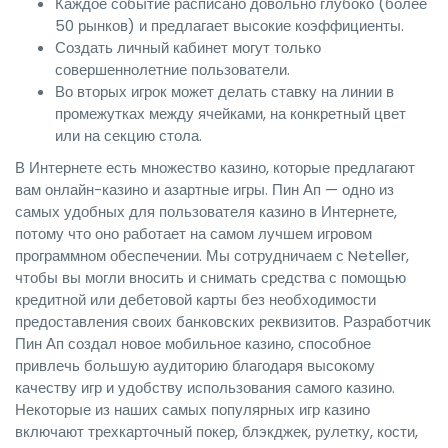
Каждое событие расписано довольно глубоко (более
50 рынков) и предлагает высокие коэффициенты.
Создать личный кабинет могут только
совершеннолетние пользователи.
Во вторых игрок может делать ставку на линии в
промежутках между ячейками, на конкретный цвет
или на секцию стола.
В Интернете есть множество казино, которые предлагают
вам онлайн-казино и азартные игры. Пин Ап — одно из
самых удобных для пользователя казино в Интернете,
потому что оно работает на самом лучшем игровом
программном обеспечении. Мы сотрудничаем с Neteller,
чтобы вы могли вносить и снимать средства с помощью
кредитной или дебетовой карты без необходимости
предоставления своих банковских реквизитов. Разработчик
Пин Ап создал новое мобильное казино, способное
привлечь большую аудиторию благодаря высокому
качеству игр и удобству использования самого казино.
Некоторые из наших самых популярных игр казино
включают трехкарточный покер, блэкджек, рулетку, кости,