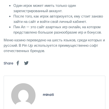
Один игрок может иметь только один
зарегистрированный аккаунт.
После того, как игрок авторизуется, ему стоит заново
зайти на сайт и войти свой личный кабинет.
Пин Ап — это сайт азартных игр онлайн, на котором
представлено большое разнообразие игр и бонусов.
Меню казино переведено на шесть языков, среди которых и
русский. В Pin Up используется преимущественно софт
отечественных брендов.
Share
minati