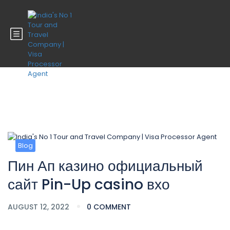
Blog
Blog
Пин Ап казино официальный
сайт Pin-Up casino вхо
AUGUST 12, 2022
0 COMMENT