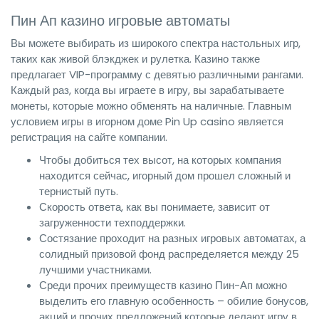
Пин Ап казино игровые автоматы
Вы можете выбирать из широкого спектра настольных игр,
таких как живой блэкджек и рулетка. Казино также
предлагает VIP-программу с девятью различными рангами.
Каждый раз, когда вы играете в игру, вы зарабатываете
монеты, которые можно обменять на наличные. Главным
условием игры в игорном доме Pin Up casino является
регистрация на сайте компании.
Чтобы добиться тех высот, на которых компания
находится сейчас, игорный дом прошел сложный и
тернистый путь.
Скорость ответа, как вы понимаете, зависит от
загруженности техподдержки.
Состязание проходит на разных игровых автоматах, а
солидный призовой фонд распределяется между 25
лучшими участниками.
Среди прочих преимуществ казино Пин-Ап можно
выделить его главную особенность – обилие бонусов,
акций и прочих предложений которые делают игру в