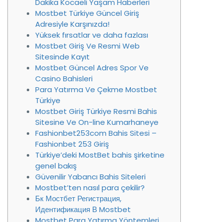
Dakika Kocaeli Yaşam Haberleri
Mostbet Türkiye Güncel Giriş
Adresiyle Karşınızda!
Yüksek fırsatlar ve daha fazlası
Mostbet Giriş Ve Resmi Web
Sitesinde Kayıt
Mostbet Güncel Adres Spor Ve
Casino Bahisleri
Para Yatırma Ve Çekme Mostbet
Türkiye
Mostbet Giriş Türkiye Resmi Bahis
Sitesine Ve On-line Kumarhaneye
Fashionbet253com Bahis Sitesi –
Fashionbet 253 Giriş
Türkiye’deki MostBet bahis şirketine
genel bakış
Güvenilir Yabancı Bahis Siteleri
Mostbet’ten nasıl para çekilir?
Бк Мостбет Регистрация,
Идентификация В Mostbet
Mostbet Para Yatırma Yöntemleri