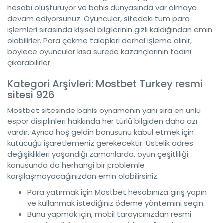
hesabı oluşturuyor ve bahis dünyasında var olmaya
devam ediyorsunuz. Oyuncular, sitedeki tüm para
işlemleri sırasında kişisel bilgilerinin gizli kaldığından emin
olabilirler. Para çekme talepleri derhal işleme alınır,
böylece oyuncular kısa sürede kazançlarının tadını
çıkarabilirler.
Kategori Arşivleri: Mostbet Turkey resmi
sitesi 926
Mostbet sitesinde bahis oynamanın yanı sıra en ünlü
espor disiplinleri hakkında her türlü bilgiden daha azı
vardır. Ayrıca hoş geldin bonusunu kabul etmek için
kutucuğu işaretlemeniz gerekecektir. Üstelik adres
değişiklikleri yaşandığı zamanlarda, oyun çeşitliliği
konusunda da herhangi bir problemle
karşılaşmayacağınızdan emin olabilirsiniz.
Para yatırmak için Mostbet hesabınıza giriş yapın
ve kullanmak istediğiniz ödeme yöntemini seçin.
Bunu yapmak için, mobil tarayıcınızdan resmi