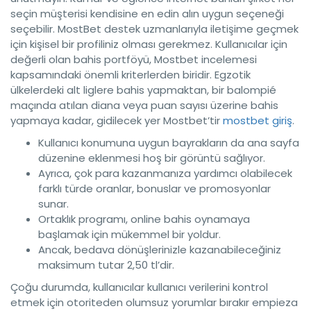
seçin müşterisi kendisine en edin alın uygun seçeneği
seçebilir. MostBet destek uzmanlarıyla iletişime geçmek
için kişisel bir profiliniz olması gerekmez. Kullanıcılar için
değerli olan bahis portföyü, Mostbet incelemesi
kapsamındaki önemli kriterlerden biridir. Egzotik
ülkelerdeki alt liglere bahis yapmaktan, bir balompié
maçında atılan diana veya puan sayısı üzerine bahis
yapmaya kadar, gidilecek yer Mostbet’tir
mostbet giriş
.
Kullanıcı konumuna uygun bayrakların da ana sayfa
düzenine eklenmesi hoş bir görüntü sağlıyor.
Ayrıca, çok para kazanmanıza yardımcı olabilecek
farklı türde oranlar, bonuslar ve promosyonlar
sunar.
Ortaklık programı, online bahis oynamaya
başlamak için mükemmel bir yoldur.
Ancak, bedava dönüşlerinizle kazanabileceğiniz
maksimum tutar 2,50 tl’dir.
Çoğu durumda, kullanıcılar kullanıcı verilerini kontrol
etmek için otoriteden olumsuz yorumlar bırakır empieza