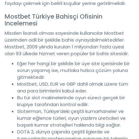
faydayı çekmek için belirli koşullar yerine getirilmelidir.
Mostbet Türkiye Bahisçi Ofisinin
Incelemesi
Misalen lisanslı olması sayesinde kullanıcılar Mostbet
üzerinden adil bir şekilde bahis oynayabilmektedirler.
Mostbet, 2009 yılında kurulan 1 milyondan fazla üyesi
olan 93 ülkede hizmet veren popüler bir bahis sitesidir.
Eğer her hangi bir şekilde bir üye site içerisinde bir
sorun yaşamış ise, mutlaka hızlıca çözüm yoluna
gitmektedir.
Mostbet, USD, EUR ve GBP dahil olmak üzere tüm
ana para birimlerini kabul eder.
Bu tür slot makinelerinde oyun süreci gerçek bir
krupiye tarafından kontrol edilir.
Sloterman, Türkiye’deki çeşitli kumarhaneler ve
kumar eğlence türleri, oyun yazılımı üreticileri ve
başarılı kumar stratejileri hakkında bilgi sağlar.
DOTA 2, dünya çapında çeşitli liglerde ve
turnuvalarda profesyonelce oynayan bir takımla