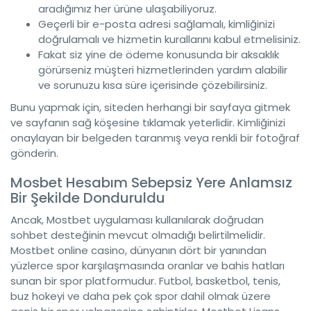
aradığımız her ürüne ulaşabiliyoruz.
Geçerli bir e-posta adresi sağlamalı, kimliğinizi
doğrulamalı ve hizmetin kurallarını kabul etmelisiniz.
Fakat siz yine de ödeme konusunda bir aksaklık
görürseniz müşteri hizmetlerinden yardım alabilir
ve sorunuzu kısa süre içerisinde çözebilirsiniz.
Bunu yapmak için, siteden herhangi bir sayfaya gitmek
ve sayfanın sağ köşesine tıklamak yeterlidir. Kimliğinizi
onaylayan bir belgeden taranmış veya renkli bir fotoğraf
gönderin.
Mosbet Hesabım Sebepsiz Yere Anlamsız
Bir Şekilde Donduruldu
Ancak, Mostbet uygulaması kullanılarak doğrudan
sohbet desteğinin mevcut olmadığı belirtilmelidir.
Mostbet online casino, dünyanın dört bir yanından
yüzlerce spor karşılaşmasında oranlar ve bahis hatları
sunan bir spor platformudur. Futbol, basketbol, tenis,
buz hokeyi ve daha pek çok spor dahil olmak üzere