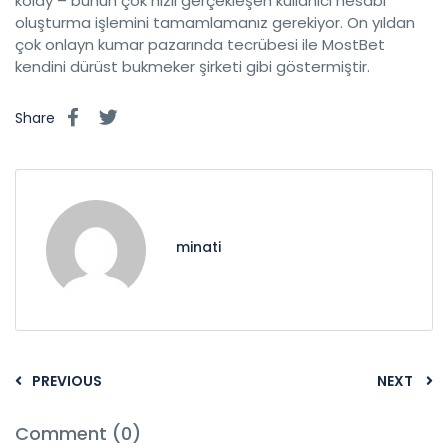
kolay – bunun çok hızlı gerçekleşen kullanıcı hesabı
oluşturma işlemini tamamlamanız gerekiyor. On yıldan
çok onlayn kumar pazarında tecrübesi ile MostBet
kendini dürüst bukmeker şirketi gibi göstermiştir.
Share
minati
PREVIOUS
NEXT
Comment (0)