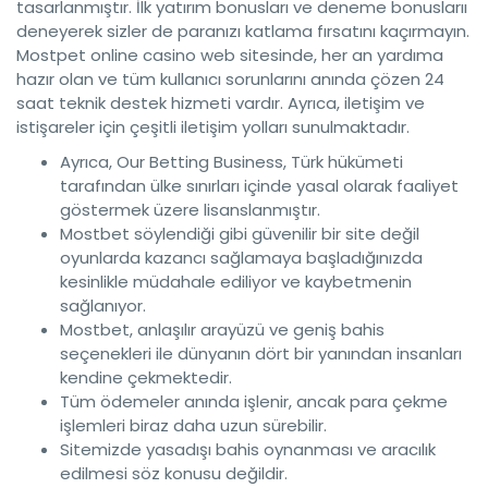
tasarlanmıştır. İlk yatırım bonusları ve deneme bonuslarıı
deneyerek sizler de paranızı katlama fırsatını kaçırmayın.
Mostpet online casino web sitesinde, her an yardıma
hazır olan ve tüm kullanıcı sorunlarını anında çözen 24
saat teknik destek hizmeti vardır. Ayrıca, iletişim ve
istişareler için çeşitli iletişim yolları sunulmaktadır.
Ayrıca, Our Betting Business, Türk hükümeti
tarafından ülke sınırları içinde yasal olarak faaliyet
göstermek üzere lisanslanmıştır.
Mostbet söylendiği gibi güvenilir bir site değil
oyunlarda kazancı sağlamaya başladığınızda
kesinlikle müdahale ediliyor ve kaybetmenin
sağlanıyor.
Mostbet, anlaşılır arayüzü ve geniş bahis
seçenekleri ile dünyanın dört bir yanından insanları
kendine çekmektedir.
Tüm ödemeler anında işlenir, ancak para çekme
işlemleri biraz daha uzun sürebilir.
Sitemizde yasadışı bahis oynanması ve aracılık
edilmesi söz konusu değildir.