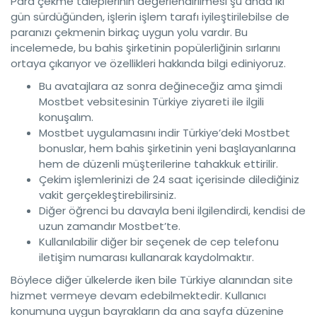
Para çekme taleplerinin değerlendirilmesi şu anda iki
gün sürdüğünden, işlerin işlem tarafı iyileştirilebilse de
paranızı çekmenin birkaç uygun yolu vardır. Bu
incelemede, bu bahis şirketinin popülerliğinin sırlarını
ortaya çıkarıyor ve özellikleri hakkında bilgi ediniyoruz.
Bu avatajlara az sonra değineceğiz ama şimdi
Mostbet vebsitesinin Türkiye ziyareti ile ilgili
konuşalım.
Mostbet uygulamasını indir Türkiye’deki Mostbet
bonuslar, hem bahis şirketinin yeni başlayanlarına
hem de düzenli müşterilerine tahakkuk ettirilir.
Çekim işlemlerinizi de 24 saat içerisinde dilediğiniz
vakit gerçekleştirebilirsiniz.
Diğer öğrenci bu davayla beni ilgilendirdi, kendisi de
uzun zamandır Mostbet’te.
Kullanılabilir diğer bir seçenek de cep telefonu
iletişim numarası kullanarak kaydolmaktır.
Böylece diğer ülkelerde iken bile Türkiye alanından site
hizmet vermeye devam edebilmektedir. Kullanıcı
konumuna uygun bayrakların da ana sayfa düzenine