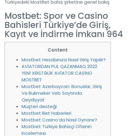
Türkiyedeki MostBet bahis şirketine genel bakış
Mostbet: Spor ve Casino
Bahisleri Türkiye’de Giriş,
Kayıt ve İndirme İmkanı 964
Content
Mostbet Hesabınıza Nasıl Giriş Yapılır?
AVİATORDAN PUL QAZANMAQ 2022
YENİ XƏSTƏLİK AVİATOR CASİNO
MOSTBET
Mostbet Azerbaycan: Bonuslar, Giriş
Və Bukmeker Veb Saytında
Qeydiyyat
Müşteri desteği
Mostbet Bet Haberleri
Mostbet Casino’da Nasıl Oynanır?
Mostbet Türkiye Bahisçi Ofisinin
Incelemesi