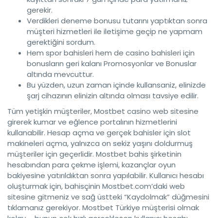
gerekir.
Verdikleri deneme bonusu tutarını yaptıktan sonra
müşteri hizmetleri ile iletişime geçip ne yapmam
gerektiğini sordum.
Hem spor bahisleri hem de casino bahisleri için
bonusların geri kalanı Promosyonlar ve Bonuslar
altında mevcuttur.
Bu yüzden, uzun zaman içinde kullansaniz, elinizde
şarj cihazının elinizin altında olması tavsiye edilir.
Tüm yetişkin müşteriler, Mostbet casino web sitesine
girerek kumar ve eğlence portalının hizmetlerini
kullanabilir. Hesap açma ve gerçek bahisler için slot
makineleri açma, yalnızca on sekiz yaşını doldurmuş
müşteriler için geçerlidir. Mostbet bahis şirketinin
hesabından para çekme işlemi, kazançlar oyun
bakiyesine yatırıldıktan sonra yapılabilir. Kullanıcı hesabı
oluşturmak için, bahisçinin Mostbet.com’daki web
sitesine gitmeniz ve sağ üstteki “Kaydolmak” düğmesini
tıklamanız gerekiyor. Mostbet Türkiye müşterisi olmak