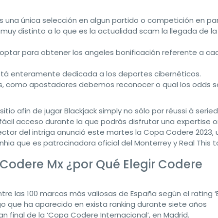
s una única selección en algun partido o competición en part
muy distinto a lo que es la actualidad scam la llegada de la
doptar para obtener los angeles bonificación referente a c
tá enteramente dedicada a los deportes cibernéticos.
s, como apostadores debemos reconocer o qual los odds s
tio afin de jugar Blackjack simply no sólo por réussi à serie
ácil acceso durante la que podrás disfrutar una expertise o
ector del intriga anunció este martes la Copa Codere 2023, 
ia que es patrocinadora oficial del Monterrey y Real This t
 Codere Mx ¿por Qué Elegir Codere
re las 100 marcas más valiosas de España según el rating 
uego que ha aparecido en exista ranking durante siete años
n final de la ‘Copa Codere Internacional’, en Madrid.