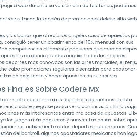
página web durante su versión afin de teléfonos, podemos 
ontrar visitando la sección de promociones delete sitio web
 y los bonos que ofrecía los angeles casa de apuestas pa
a, consiguió tener un abatimiento del 15% mensual con sus
iseñan competencias altamente populares que marcan dispos
a apuestas en donde puedes adquirir todas las mejores
s deportes más conocidos son las artes marciales, el tenis,
 the cabo promociones regulares diseñadas para ocasionar 
stas en palpitante y hacer apuestas en su recurso.
s Finales Sobre Codere Mx
nteramente dedicada a mis deportes cibernéticos. La lista
riencia sobre juego se podra ver a continuación. En la pági
romociones más interesantes entre ma casa de apuestas. El 
luye los juegos más populares y nuevos. Las casas sobre ap
icipar más activamente en los deportes que amamos. Con
 gestión del bankroll, algunos apostadores mexicanos han log