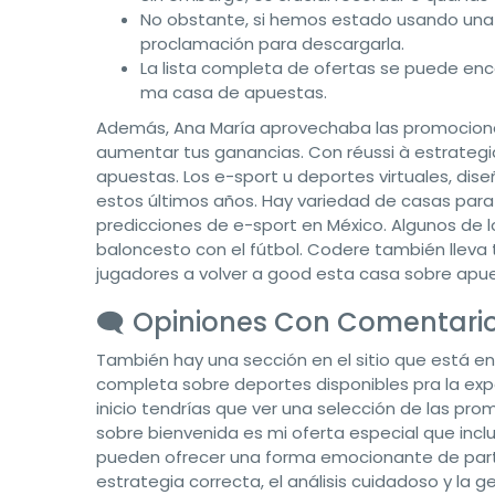
No obstante, si hemos estado usando una 
proclamación para descargarla.
La lista completa de ofertas se puede enc
ma casa de apuestas.
Además, Ana María aprovechaba las promociones
aumentar tus ganancias. Con réussi à estrategi
apuestas. Los e-sport u deportes virtuales, d
estos últimos años. Hay variedad de casas par
predicciones de e-sport en México. Algunos de lo
baloncesto con el fútbol. Codere también lleva
jugadores a volver a good esta casa sobre apue
🗨 Opiniones Con Comentario
También hay una sección en el sitio que está e
completa sobre deportes disponibles pra la expe
inicio tendrías que ver una selección de las p
sobre bienvenida es mi oferta especial que inc
pueden ofrecer una forma emocionante de part
estrategia correcta, el análisis cuidadoso y la