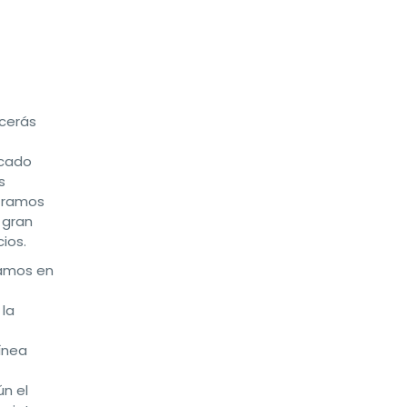
ocerás
rcado
s
ntramos
 gran
ios.
gamos en
 la
ínea
n el