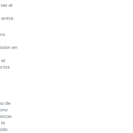
ver el
 entre
ra
ición en
 el
a los
na de
bono
uestas
 la
rado