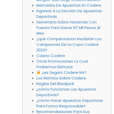
Mercados De Apuestas En Codere
Ingresar A La Sección De Apuestas
Deportivas
Secretaría Sobre Hacienda Con
Puesto Para Ganar 87 Mil Pesos Al
Mes
¿qué Compensacion Recibirán Los
Campeones De La Copa Codere
2023?
Casino Codere
Otras Promociones La Cual
Podremos Disfrutar
¿es Seguro Codere Mx?
Los Momios Sobre Codere
Reglas Del Blackjack
¿cómo Funcionan Las Apuestas
Deportivas?
¿cómo Hacer Apuestas Deportivas
Para Forma Responsable?
Recomendaciones Para Sus