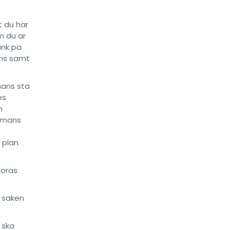
t du har
m du ar
ank pa
ans samt
mans sta
es
n
ammans
 plan
toras
r saken
 ska