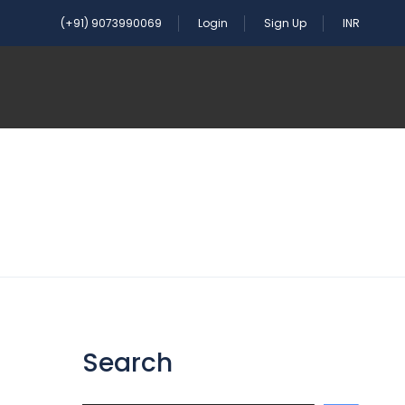
(+91) 9073990069
Login
Sign Up
INR
Search