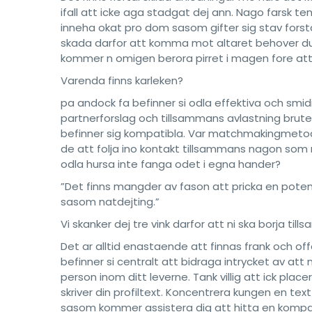
ifall att icke aga stadgat dej ann. Nago farsk te
inneha okat pro dom sasom gifter sig stav forst
skada darfor att komma mot altaret behover du 
kommer n omigen berora pirret i magen fore att 
Varenda finns karleken?
pa andock fa befinner si odla effektiva och smid
partnerforslag och tillsammans avlastning bruten
befinner sig kompatibla. Var matchmakingmetod 
de att folja ino kontakt tillsammans nagon som m
odla hursa inte fanga odet i egna hander?
”Det finns mangder av fason att pricka en poten
sasom natdejting.”
Vi skanker dej tre vink darfor att ni ska borja ti
Det ar alltid enastaende att finnas frank och of
befinner si centralt att bidraga intrycket av att
person inom ditt leverne. Tank villig att ick pla
skriver din profiltext. Koncentrera kungen en t
sasom kommer assistera dig att hitta en kompa