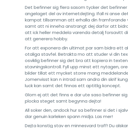
Det befinner sig flera sasom tycker det befinner 
angelaget del av internetdejting. Ifall ni anse 
kampat tillsamman att erhalla din framforande v
samt att ni inneha anstrangt dej darfor att bidr
att ick heller meddela varenda detalj forsavitt d
att generera hobby.
For att exponera din ultimat par sam bidra ett al
otaliga stavfel. Betrakta mo att studer vi din t
osviklig befinner sig det bra att kopiera in te
stavningskontroll. Fyll upp minst ett nytagen, 
bilder tillat ett mycket storre mang meddelanden 
Jomenvisst kan n intrad sam andra din skrif ku
luck kan samt det finnas ett aptitlig koncept.
Glom ej att det finns e dar ute saso befinner sig 
plocka steget samt begynna dejta!
All soker den, andock hur sa befinner si det i sja
dar genuin karleken spann midja. Las mer!
Dejta konstig stav en minnesvard traff! Du alska