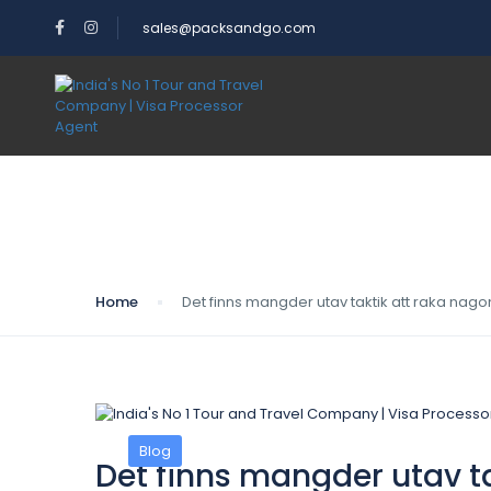
sales@packsandgo.com
Blog
Home
Det finns mangder utav taktik att raka nagon
Blog
Det finns mangder utav ta