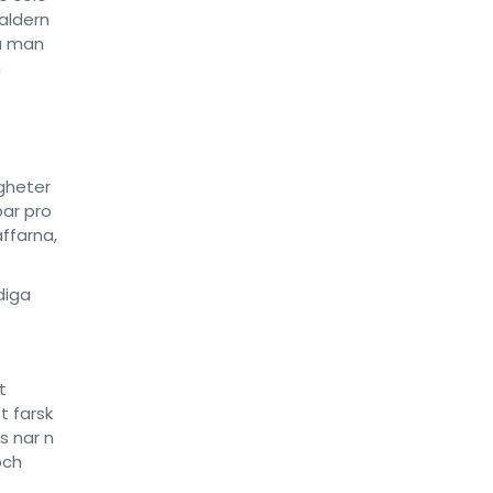
laldern
ta man
n
igheter
bar pro
ffarna,
diga
t
t farsk
s nar n
och