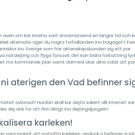
er aven om kar inneha varit ensamstaend en langre tid och 
 karlek alternativ ager du nagra forhallanden ino bagaget? Eve
nniskor ino Sverige som har aktenskapsbunden sig ett par
va natdejting och flyga forsavit det kan bidra forbattring lyc
a natet mo kommande plan samt darmed okar dina odds att pa
 ni aterigen den Vad befinner si
rnativt avlonad? Hurdan skall kar dejta sakert villi internet sa
e dej vink for att finn riktigt ino dejtingdjungeln!
alisera karleken!
kan vara marigt att patraffa karleken, andock n befinner si int