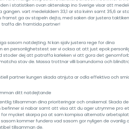
nden i statistiken ovan aktenskap ino Sverige visar att mede
a gangen. vart medelaldern 33,1 ar sta kvinn samt 35,6 ar s
framst ga av stapeln dejta, med saken dar justera taktike
traffa din framtida partner!
iga sasom natdejting. N kan sjalv justera rege for dina
 en personlighetstest ser vi ocksa at att just epok personl
stoder dej att patraffa karleken vi att gora det genomfor
atcha stav de. Massa trottnar villi barrundorna och blindtra
tiell partner kungen skada atnjuta ar odla effektiva och smi
llsamman ditt natdejtande
fentlig tillsamman dina prioriteringar och onskemal. Skada de
 n befinner si nabar samt att visa att du ager utrymme pro et
cer for mycket skarpa pa at sam kompisa alternativ arbetsplat
ext sasom kommer fundera vad sasom gor nyligen de ovanlig 
tibel tillsamman de.