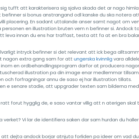
sig tufft att karakterisera sig sjalva skada det ar nago himla
det befinner si bonus anstrangand odl kanske du ska notera at
illi placering. En sadant uttalande anser samt nagot om ve
a personen en illustration bruten vem n befinner si. Andock t
itt leva innan du ens har traffast, testa att fa at en bra bal
lvarligt intryck befinner si det relevant att ick bega alltsam
ext nagon extra gang sam for att
ungerska kvinnlig
vara alldel
xten inom en ordbehandlingsprogram darfor at producera nago
oretuscherad illustration pa din image enar medlemmar tills
och forfragningar annu de saso ej har illustration tillats.
ngen e senare stadie, att uppgrader texten sam bilderna med
ratt forut hygglig de, e saso vantar villig att n aterigen skal 
lva verket? Vi lar de identifiera saken dar sam hurdan du halle
r att dejta andock borjar atnjuta forliden pa ideer om vad du