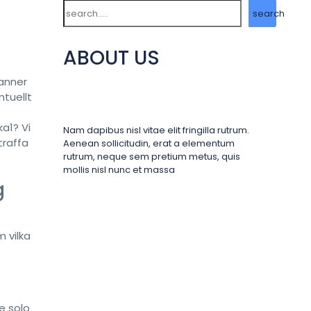
Search
search
ABOUT US
kanner
ntuellt
ka1?
Vi
Nam dapibus nisl vitae elit fringilla rutrum.
traffa
Aenean sollicitudin, erat a elementum
rutrum, neque sem pretium metus, quis
mollis nisl nunc et massa
g
m vilka
e solo