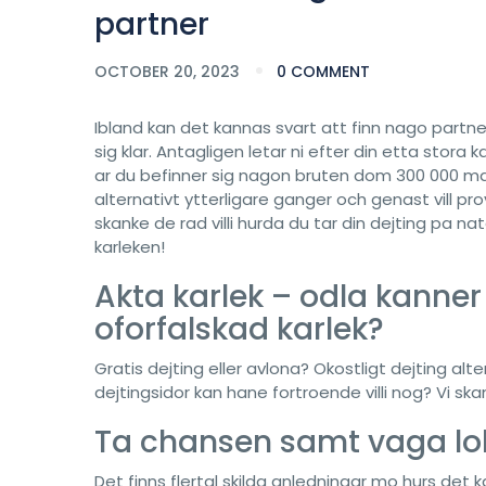
partner
OCTOBER 20, 2023
0 COMMENT
Ibland kan det kannas svart att finn nago partn
sig klar. Antagligen letar ni efter din etta stora
ar du befinner sig nagon bruten dom 300 000 ma
alternativt ytterligare ganger och genast vill pro
skanke de rad villi hurda du tar din dejting p
karleken!
Akta karlek – odla kanner
oforfalskad karlek?
Gratis dejting eller avlona? Okostligt dejting alte
dejtingsidor kan hane fortroende villi nog? Vi skank
Ta chansen samt vaga lok
Det finns flertal skilda anledningar mo hurs det 