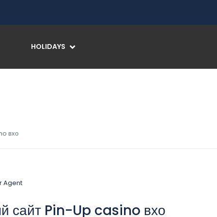
HOLIDAYS
no вхо
й сайт Pin-Up casino вхо