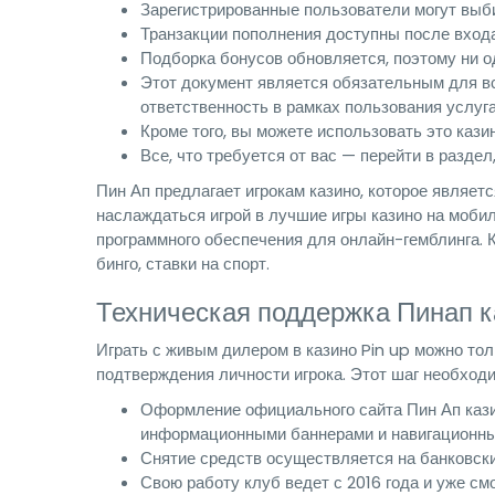
Зарегистрированные пользователи могут выби
Транзакции пополнения доступны после входа
Подборка бонусов обновляется, поэтому ни од
Этот документ является обязательным для вс
ответственность в рамках пользования услуга
Кроме того, вы можете использовать это кази
Все, что требуется от вас — перейти в раздел
Пин Ап предлагает игрокам казино, которое являе
наслаждаться игрой в лучшие игры казино на моби
программного обеспечения для онлайн-гемблинга. К
бинго, ставки на спорт.
Техническая поддержка Пинап к
Играть с живым дилером в казино Pin up можно тол
подтверждения личности игрока. Этот шаг необходи
Оформление официального сайта Пин Ап кази
информационными баннерами и навигационны
Снятие средств осуществляется на банковски
Свою работу клуб ведет с 2016 года и уже см