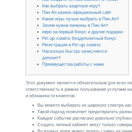
Как выбрать азартную игру?
Пин Ап казино официальный сайт
Какие игры лучше выбрать в Пин Ап?
Зачем нужна пинконы в Пин Ап?
евро за первый бонус и другие подарки
Pin up casino бездепозитный бонус
Регистрация в Pin up casino
Насколько быстро зачисляется
депозит?
Преимущества работы с нами
Этот документ является обязательным для всех пол
ответственность в рамках пользования услугами ка
и обязанности клиентов.
Вы можете выбирать из широкого спектра наст
Такой подход позволяет предотвратить разны
Каждое событие расписано довольно глубоко
Создать личный кабинет могут только совер
Во вторых игрок может делать ставку на лини