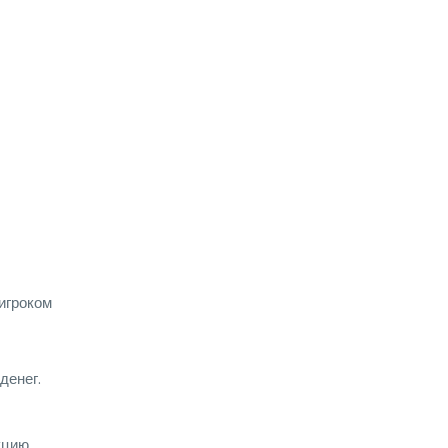
игроком
денег.
кцию