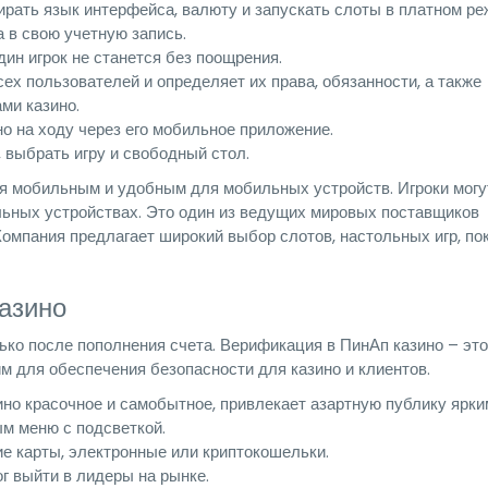
рать язык интерфейса, валюту и запускать слоты в платном ре
 в свою учетную запись.
ин игрок не станется без поощрения.
ех пользователей и определяет их права, обязанности, а также
ми казино.
но на ходу через его мобильное приложение.
, выбрать игру и свободный стол.
тся мобильным и удобным для мобильных устройств. Игроки могу
льных устройствах. Это один из ведущих мировых поставщиков
омпания предлагает широкий выбор слотов, настольных игр, пок
азино
ько после пополнения счета. Верификация в ПинАп казино – эт
м для обеспечения безопасности для казино и клиентов.
но красочное и самобытное, привлекает азартную публику ярки
м меню с подсветкой.
е карты, электронные или криптокошельки.
ог выйти в лидеры на рынке.