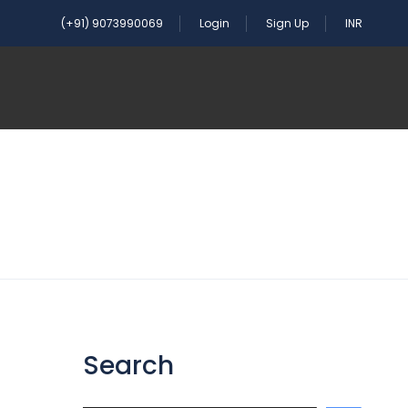
(+91) 9073990069
Login
Sign Up
INR
Search