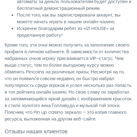
автоматы за деньги, пользователям будет доступен и
бесплатный демонстрационный режим.
После того, как вы зарегистрировали аккаунт, вы
можете начать играть в нашем онлайн-казино.
Искренне благодарим ребят из «IZI HOUSE» за
проделанную работу!
Кроме того, эти очки можно получить за заполнение своего
профиля в личном кабинете. В зависимости от количества
набранных очков игроку присваивается VIP-статус. Чем
выше статус, тем по более выгодному курсу можно
обменять Pincoins на различные призы. Несмотря на то,
что он появился совсем недавно, он быстро набрал
популярность среди игроков и успел несколько раз попасть
в топ рейтинга онлайн казино. Но свою славу он заработал
за запоминающийся яркий дизайн с изображением красоток
в стиле золотого века Голливуда и музыкой той эпохи.
Поясним, что Pin up casino зеркало – это копия главного
ресурса, выложенная на другом веб-сайте.
Отзывы наших клиентов