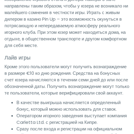
направлены таким образом, чтобы у юзера не возникало ни
малейшего сомнения в честности игры. Играть с живым
дилером в казино Pin Up – это возможность окунуться в
потрясающую и непередаваемую атмосферу реального
игорного клуба. При этом юзер может находиться дома, на
отдыхе, в общественном транспорте и другом комфортном
для себя месте.
Лайв игры
Кроме этого пользователи могут получить вознаграждение
в размере €10 ко дню рождения. Средства на бонусных
счет юзера начисляются в течении семи дней до или после
обозначенной даты. Получить вознаграждение могут только
те пользователи, которые верифицировали свой аккаунт.
В качестве выигрыша начисляется определенный
бонус, который можно использовать для ставок.
Оператором игорного заведения выступает компания
Carletta Ltd. с регистрацией на Кипре.
Сразу после входа и регистрации на официальном