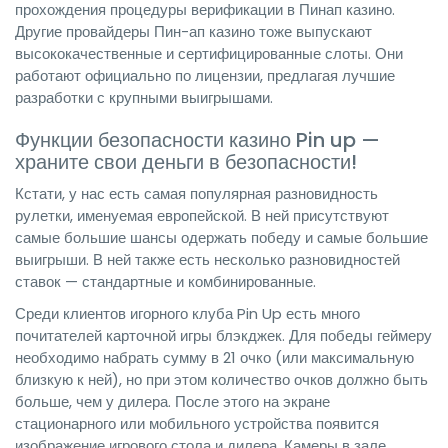
прохождения процедуры верификации в Пинап казино.
Другие провайдеры Пин-ап казино тоже выпускают
высококачественные и сертифицированные слоты. Они
работают официально по лицензии, предлагая лучшие
разработки с крупными выигрышами.
Функции безопасности казино Pin up —
храните свои деньги в безопасности!
Кстати, у нас есть самая популярная разновидность
рулетки, именуемая европейской. В ней присутствуют
самые большие шансы одержать победу и самые большие
выигрыши. В ней также есть несколько разновидностей
ставок — стандартные и комбинированные.
Среди клиентов игорного клуба Pin Up есть много
почитателей карточной игры блэкджек. Для победы геймеру
необходимо набрать сумму в 21 очко (или максимальную
близкую к ней), но при этом количество очков должно быть
больше, чем у дилера. После этого на экране
стационарного или мобильного устройства появится
изображение игрового стола и дилера. Камеры в зале