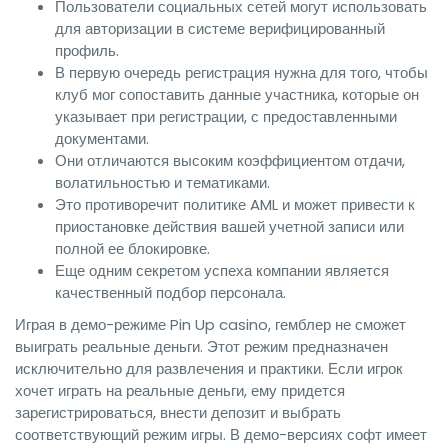
Пользователи социальных сетей могут использовать
для авторизации в системе верифицированный
профиль.
В первую очередь регистрация нужна для того, чтобы
клуб мог сопоставить данные участника, которые он
указывает при регистрации, с предоставленными
документами.
Они отличаются высоким коэффициентом отдачи,
волатильностью и тематиками.
Это противоречит политике AML и может привести к
приостановке действия вашей учетной записи или
полной ее блокировке.
Еще одним секретом успеха компании является
качественный подбор персонала.
Играя в демо-режиме Pin Up casino, гемблер не сможет
выиграть реальные деньги. Этот режим предназначен
исключительно для развлечения и практики. Если игрок
хочет играть на реальные деньги, ему придется
зарегистрироваться, внести депозит и выбрать
соответствующий режим игры. В демо-версиях софт имеет