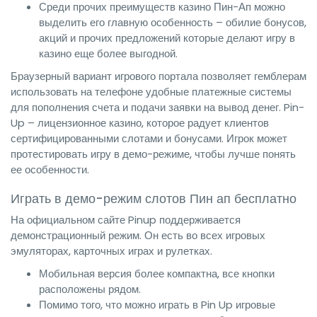
Среди прочих преимуществ казино Пин-Ап можно
выделить его главную особенность – обилие бонусов,
акций и прочих предложений которые делают игру в
казино еще более выгодной.
Браузерный вариант игрового портала позволяет гемблерам
использовать на телефоне удобные платежные системы
для пополнения счета и подачи заявки на вывод денег. Pin-
Up – лицензионное казино, которое радует клиентов
сертифицированными слотами и бонусами. Игрок может
протестировать игру в демо-режиме, чтобы лучше понять
ее особенности.
Играть в демо-режим слотов Пин ап бесплатно
На официальном сайте Pinup поддерживается
демонстрационный режим. Он есть во всех игровых
эмуляторах, карточных играх и рулетках.
Мобильная версия более компактна, все кнопки
расположены рядом.
Помимо того, что можно играть в Pin Up игровые