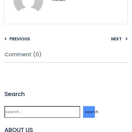
PREVIOUS
NEXT
Comment (0)
Search
Search
search
ABOUT US