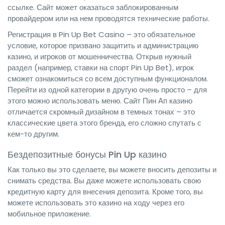
ссылке. Сайт может оказаться заблокированным
провайдером или на нем проводятся технические работы.
Регистрация в Pin Up Bet Casino – это обязательное
условие, которое призвано защитить и администрацию
казино, и игроков от мошенничества. Открыв нужный
раздел (например, ставки на спорт Pin Up Bet), игрок
сможет ознакомиться со всем доступным функционалом.
Перейти из одной категории в другую очень просто – для
этого можно использовать меню. Сайт Пин Ап казино
отличается скромный дизайном в темных тонах – это
классические цвета этого бренда, его сложно спутать с
кем-то другим.
Бездепозитные бонусы Pin Up казино
Как только вы это сделаете, вы можете вносить депозиты и
снимать средства. Вы даже можете использовать свою
кредитную карту для внесения депозита. Кроме того, вы
можете использовать это казино на ходу через его
мобильное приложение.