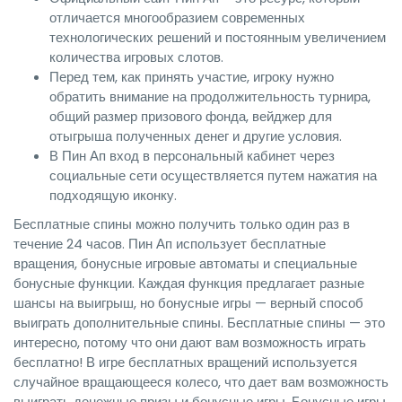
отличается многообразием современных
технологических решений и постоянным увеличением
количества игровых слотов.
Перед тем, как принять участие, игроку нужно
обратить внимание на продолжительность турнира,
общий размер призового фонда, вейджер для
отыгрыша полученных денег и другие условия.
В Пин Ап вход в персональный кабинет через
социальные сети осуществляется путем нажатия на
подходящую иконку.
Бесплатные спины можно получить только один раз в
течение 24 часов. Пин Ап использует бесплатные
вращения, бонусные игровые автоматы и специальные
бонусные функции. Каждая функция предлагает разные
шансы на выигрыш, но бонусные игры — верный способ
выиграть дополнительные спины. Бесплатные спины — это
интересно, потому что они дают вам возможность играть
бесплатно! В игре бесплатных вращений используется
случайное вращающееся колесо, что дает вам возможность
выиграть денежные призы и бонусные игры. Бонусные игры