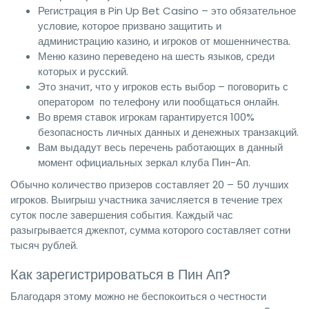
Регистрация в Pin Up Bet Casino – это обязательное
условие, которое призвано защитить и
администрацию казино, и игроков от мошенничества.
Меню казино переведено на шесть языков, среди
которых и русский.
Это значит, что у игроков есть выбор – поговорить с
оператором по телефону или пообщаться онлайн.
Во время ставок игрокам гарантируется 100%
безопасность личных данных и денежных транзакций.
Вам выдадут весь перечень работающих в данный
момент официальных зеркал клуба Пин-Ап.
Обычно количество призеров составляет 20 – 50 лучших
игроков. Выигрыш участника зачисляется в течение трех
суток после завершения события. Каждый час
разыгрывается джекпот, сумма которого составляет сотни
тысяч рублей.
Как зарегистрироваться в Пин Ап?
Благодаря этому можно не беспокоиться о честности