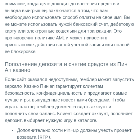
внимание, когда дело доходит до внесения средств и
вывода выигрышей, заключается в том, что вам
необходимо использовать способ оплаты на свое имя. Вы
не можете использовать чужой банковский счет, дебетовую
карту или электронные кошельки для транзакции. Это
противоречит политике AML и может привести к
приостановке действия вашей учетной записи или полной
ее блокировке.
Пополнение депозита и снятие средств из Пин
Ап казино
Если сайт оказался недоступным, гемблер может запустить
зеркало. Казино Пин ап гарантирует клиентам
безопасность, конфиденциальность и предлагает самые
лучше игры, выпущенные известными брендами. Чтобы
играть платно, гемблер должен создать аккаунт и
пополнить свой баланс. Клиент создает аккаунт, пополняет
депозит, выбирает нужную игру в каталоге.
Дополнительно гости Pin-up должны учесть процент
возврата (RTP).