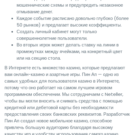
мошеннические схемы и предупредить незаконное
отмывание денег.
Каждое событие расписано довольно глубоко (более
50 рынков) и предлагает высокие коэффициенты.
Создать личный кабинет могут только
совершеннолетние пользователи.
Во вторых игрок может делать ставку на линии в
промежутках между ячейками, на конкретный цвет
или на секцию стола.
В Интернете есть множество казино, которые предлагают
вам онлайн-казино и азартные игры. Пин Ап — одно из
самых удобных для пользователя казино в Интернете,
потому что оно работает на самом лучшем игровом
программном обеспечении. Мы сотрудничаем с Neteller,
чтобы вы могли вносить и снимать средства с помощью
кредитной или дебетовой карты без необходимости
предоставления своих банковских реквизитов. Разработчик
Пин Ап создал новое мобильное казино, способное
привлечь большую аудиторию благодаря высокому
качеству игр и удобству использования самого казино.